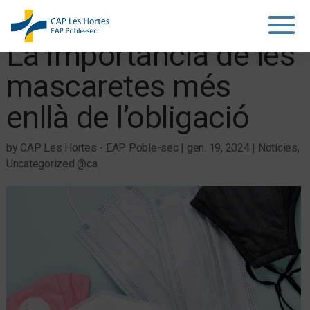
La importància de les
mascaretes més
enllà de l’obligació
by
CAP Les Hortes - EAP Poble-sec
|
gen. 19, 2024
|
Notícies
,
Uncategorized @ca