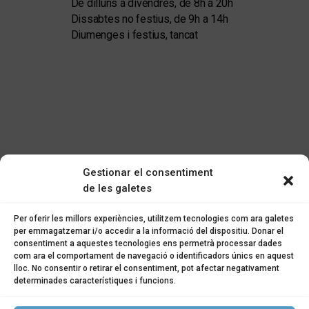
De dilluns a divendres, de 8h a 20h
Dissabtes no festius, de 9h a 14h
Diumenges i festius, tancat
Gestionar el consentiment
de les galetes
Per oferir les millors experiències, utilitzem tecnologies com ara galetes
per emmagatzemar i/o accedir a la informació del dispositiu. Donar el
consentiment a aquestes tecnologies ens permetrà processar dades
Proyecto subvencionado por el Programa Kit Consulting. Financiado por la Unión
com ara el comportament de navegació o identificadors únics en aquest
Europea – NextGenerationEU
lloc. No consentir o retirar el consentiment, pot afectar negativament
determinades característiques i funcions.